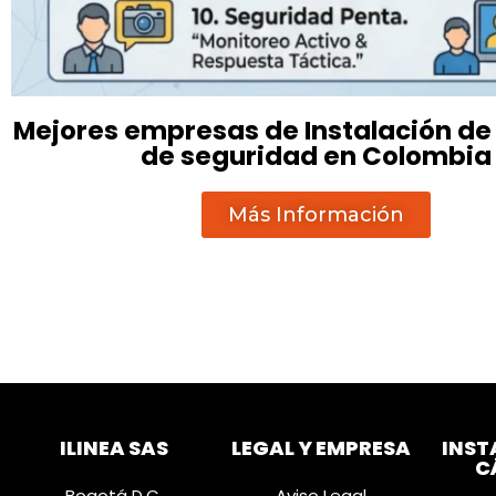
Mejores empresas de Instalación d
de seguridad en Colombia
Más Información
ILINEA SAS
LEGAL Y EMPRESA
INST
C
Bogotá D.C.
Aviso Legal