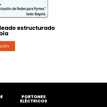
leado estructurado
bia
ción
DE
PORTONES
ELÉCTRICOS